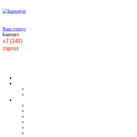
Ваш город:
Барнаул
+7 (343)
385 71 55
zapros
@wiki-prom24.ru
Главная
О компании
О нас
Производство
Продукция
Для ж/д транспорта
Для добычи нефти, газа
Для горнодобывающей промышленности
Для запорной арматуры
Для центробежных насосов
Для энергетического машиностроения