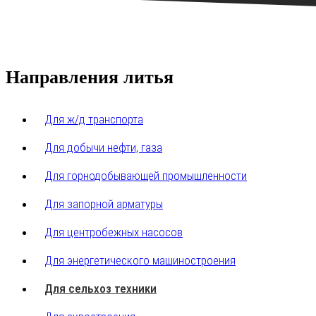
Направления литья
Для ж/д транспорта
Для добычи нефти, газа
Для горнодобывающей промышленности
Для запорной арматуры
Для центробежных насосов
Для энергетического машиностроения
Для сельхоз техники