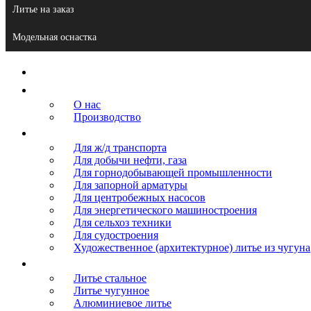
Литье на заказ
Модельная оснастка
Главная
О компании
О нас
Производство
Продукция
Для ж/д транспорта
Для добычи нефти, газа
Для горнодобывающей промышленности
Для запорной арматуры
Для центробежных насосов
Для энергетического машиностроения
Для сельхоз техники
Для судостроения
Художественное (архитектурное) литье из чугуна
Литье
Литье стальное
Литье чугунное
Алюминиевое литье