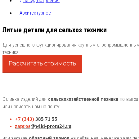
Для судостроения
Архитектурное
Литые детали для сельхоз техники
Для успешного функционирования крупным агропромышленным 
техника.
Рассчитать стоимость
Отливка изделий для
сельскохозяйственной техники
по выгод
или написать нам на почту:
+7 (343)
385 71 55
zapros
@wiki-prom24.ru
обратный звонок
или заказав
на сайте, наш менеджер вам пер