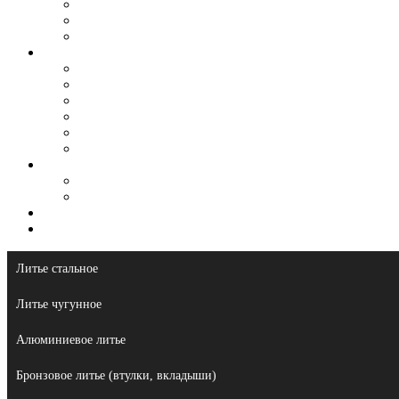
Для сельхоз техники
Для судостроения
Художественное (архитектурное) литье из чугуна
Литье
Литье стальное
Литье чугунное
Алюминиевое литье
Бронзовое литье
Модельная оснастка
Литье на заказ
Сырье
Чугун передельный
Чугун литейный
Логистика
Контакты
Литье стальное
Литье чугунное
Алюминиевое литье
Бронзовое литье (втулки, вкладыши)